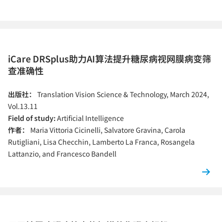
iCare DRSplus助力AI算法提升糖尿病视网膜病变筛
查准确性
出版社：
Translation Vision Science & Technology, March 2024,
Vol.13.11
Field of study:
Artificial Intelligence
作者：
Maria Vittoria Cicinelli, Salvatore Gravina, Carola
Rutigliani, Lisa Checchin, Lamberto La Franca, Rosangela
Lattanzio, and Francesco Bandell