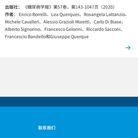
出版社：
《糖尿病学报》第57卷，第143-1047页（2020）
作者：
Enrico Borrelli、Lea Querques、Rosangela Lattanzio、
Michele Cavalleri、Alessio Grazioli Moretti、Carlo Di Biase、
Alberto Signorino、Francesco Gelorini、Riccardo Sacconi、
Francescio Bandello和Giuseppe Querque
联系我们