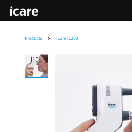
Products
iCare IC200