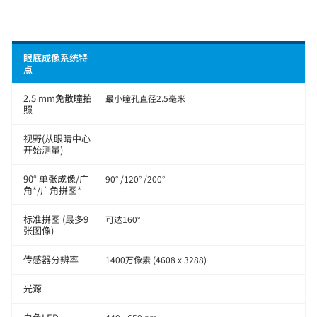
眼底成像系统特
点
2.5 mm免散瞳拍
最小瞳孔直径2.5毫米
照
视野(从眼睛中心
开始测量)
90° 单张成像/广
90° /120° /200°
角*/广角拼图*
标准拼图 (最多9
可达160°
张图像)
传感器分辨率
1400万像素 (4608 x 3288)
光源