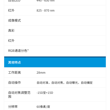
白色LED
440 - 650 nm
红外
825 - 870 nm
成像模式
真彩
红外
RGB通道分色*
其他特点
工作距离
28mm
自动操作
自动对准，自动对焦，自动曝光，自动捕捉
自动对焦调整范
-15D至+15D
围
分辨率
60像素/度