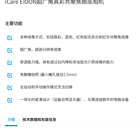
iCare EIDON超广角真彩共聚焦眼底相机
主要功能
多种成像方式，包括真彩，蓝色，红色和无赤光和红外共聚焦成像
超广角，超高分辨率成像
穿透能力强，具有透过白内障和浑浊屈光介质成像的能力
免散瞳拍照 (最小瞳孔直径2.5mm)
全自动和手动操作模式灵活切换
一体化的紧凑设计（设备自带显示器），无需连接额外的电脑设备
介绍
技术数据和包装信息