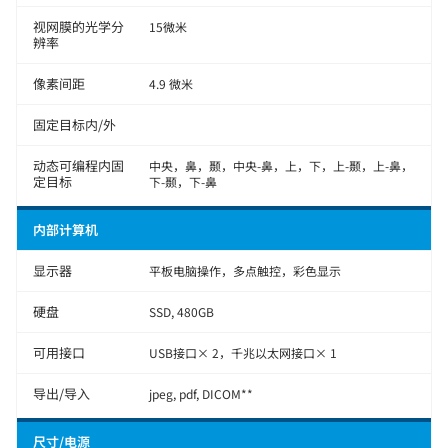
视网膜的光学分
15微米
辨率
像素间距
4.9 微米
固定目标内/外
动态可编程内固
中央，鼻，颞，中央-鼻，上，下，上-颞，上-鼻，
定目标
下-颞，下-鼻
内部计算机
显示器
平板电脑操作，多点触控，彩色显示
硬盘
SSD, 480GB
可用接口
USB接口× 2，千兆以太网接口× 1
导出/导入
jpeg, pdf, DICOM**
尺寸/电源